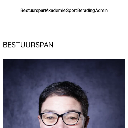
Bestuurspan
Akademie
Sport
Berading
Admin
BESTUURSPAN